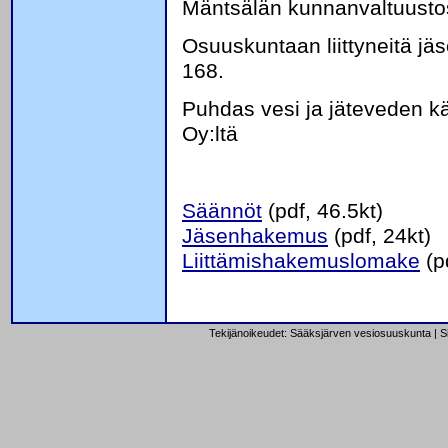
Mäntsälän kunnanvaltuusto
Osuuskuntaan liittyneitä jäs
168.
Puhdas vesi ja jäteveden kä
Oy:ltä
Säännöt
(pdf, 46.5kt)
Jäsenhakemus
(pdf, 24kt)
Liittämishakemuslomake
(p
Tekijänoikeudet: Sääksjärven vesiosuuskunta | Si