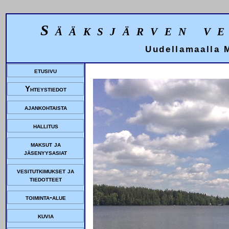
Sääksjärven v
Uudellamaalla 
etusivu
Yhteystiedot
ajankohtaista
hallitus
maksut ja
jäsenyysasiat
vesitutkimukset ja
tiedotteet
toiminta-alue
kuvia